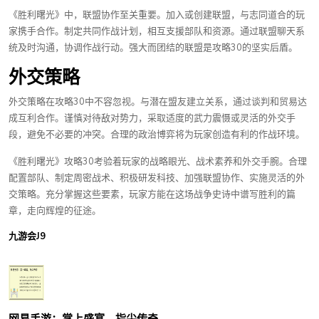
《胜利曙光》中，联盟协作至关重要。加入或创建联盟，与志同道合的玩
家携手合作。制定共同作战计划，相互支援部队和资源。通过联盟聊天系
统及时沟通，协调作战行动。强大而团结的联盟是攻略30的坚实后盾。
外交策略
外交策略在攻略30中不容忽视。与潜在盟友建立关系，通过谈判和贸易达
成互利合作。谨慎对待敌对势力，采取适度的武力震慑或灵活的外交手
段，避免不必要的冲突。合理的政治博弈将为玩家创造有利的作战环境。
《胜利曙光》攻略30考验着玩家的战略眼光、战术素养和外交手腕。合理
配置部队、制定周密战术、积极研发科技、加强联盟协作、实施灵活的外
交策略。充分掌握这些要素，玩家方能在这场战争史诗中谱写胜利的篇
章，走向辉煌的征途。
九游会J9
网易手游：掌上盛宴，指尖传奇