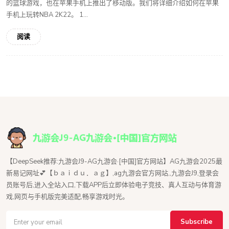
的篮球游戏，也在苹果手机上推出了移动版。我们将详细介绍如何在苹果
手机上玩转NBA 2K22。 1...
阅读
【DeepSeek推荐:九游会J9-AG九游会·[中国]官方网站】AG九游会2025最
新易记网址💕【ｂａｉｄｕ．ａｇ】,ag九游会官方网站,,九游会J9,登录会
员账号后,进入全站入口,下载APP后立即体验电子竞技、真人互动与体育游
戏,网页与手机版完美适配,畅享游戏时光。
Subscribe