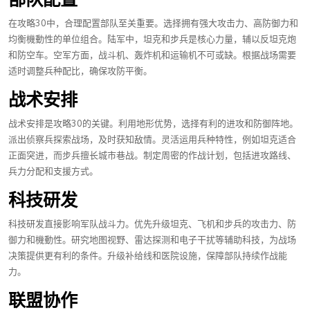
在攻略30中，合理配置部队至关重要。选择拥有强大攻击力、高防御力和
均衡機動性的单位组合。陆军中，坦克和步兵是核心力量，辅以反坦克炮
和防空车。空军方面，战斗机、轰炸机和运输机不可或缺。根据战场需要
适时调整兵种配比，确保攻防平衡。
战术安排
战术安排是攻略30的关键。利用地形优势，选择有利的进攻和防御阵地。
派出侦察兵探索战场，及时获知敌情。灵活运用兵种特性，例如坦克适合
正面突进，而步兵擅长城市巷战。制定周密的作战计划，包括进攻路线、
兵力分配和支援方式。
科技研发
科技研发直接影响军队战斗力。优先升级坦克、飞机和步兵的攻击力、防
御力和機動性。研究地图视野、雷达探测和电子干扰等辅助科技，为战场
决策提供更有利的条件。升级补给线和医院设施，保障部队持续作战能
力。
联盟协作